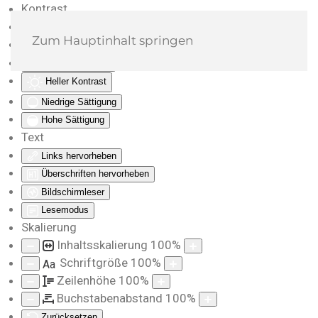
Kontrast
Farben umkehren
Zum Hauptinhalt springen
Monochrom
Dunkler Kontrast
Heller Kontrast
Niedrige Sättigung
Hohe Sättigung
Text
Links hervorheben
Überschriften hervorheben
Bildschirmleser
Lesemodus
Skalierung
Inhaltsskalierung
100
%
Schriftgröße
100
%
Aa
Zeilenhöhe
100
%
Buchstabenabstand
100
%
Zurücksetzen