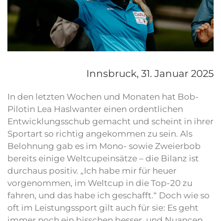
Innsbruck,
31. Januar 2025
In den letzten Wochen und Monaten hat Bob-
Pilotin Lea Haslwanter einen ordentlichen
Entwicklungsschub gemacht und scheint in ihrer
Sportart so richtig angekommen zu sein. Als
Belohnung gab es im Mono- sowie Zweierbob
bereits einige Weltcupeinsätze – die Bilanz ist
durchaus positiv. „Ich habe mir für heuer
vorgenommen, im Weltcup in die Top-20 zu
fahren, und das habe ich geschafft.“ Doch wie so
oft im Leistungssport gilt auch für sie: Es geht
immer noch ein bisschen besser, und Nuancen