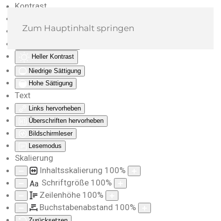
Kontrast
Farben umkehren
Zum Hauptinhalt springen
Monochrom
Dunkler Kontrast
Heller Kontrast
Niedrige Sättigung
Hohe Sättigung
Text
Links hervorheben
Überschriften hervorheben
Bildschirmleser
Lesemodus
Skalierung
Inhaltsskalierung
100
%
Schriftgröße
100
%
Aa
Zeilenhöhe
100
%
Buchstabenabstand
100
%
Zurücksetzen