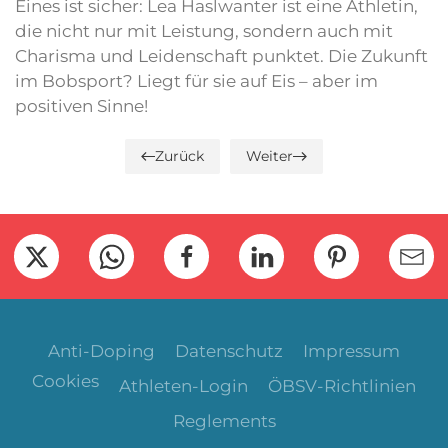
Eines ist sicher: Lea Haslwanter ist eine Athletin,
die nicht nur mit Leistung, sondern auch mit
Charisma und Leidenschaft punktet. Die Zukunft
im Bobsport? Liegt für sie auf Eis – aber im
positiven Sinne!
Zurück
Weiter
Anti-Doping
Datenschutz
Impressum
Cookies
Athleten-Login
ÖBSV-Richtlinien
Reglements