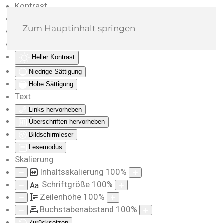
Kontrast
Farben umkehren
Zum Hauptinhalt springen
Monochrom
Dunkler Kontrast
Heller Kontrast
Niedrige Sättigung
Hohe Sättigung
Text
Links hervorheben
Überschriften hervorheben
Bildschirmleser
Lesemodus
Skalierung
Inhaltsskalierung
100
%
Schriftgröße
100
%
Aa
Zeilenhöhe
100
%
Buchstabenabstand
100
%
Zurücksetzen