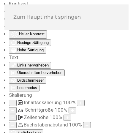
Kontrast
Farben umkehren
Zum Hauptinhalt springen
Monochrom
Dunkler Kontrast
Heller Kontrast
Niedrige Sättigung
Hohe Sättigung
Text
Links hervorheben
Überschriften hervorheben
Bildschirmleser
Lesemodus
Skalierung
Inhaltsskalierung
100
%
Schriftgröße
100
%
Aa
Zeilenhöhe
100
%
Buchstabenabstand
100
%
Zurücksetzen