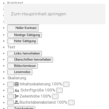
Kontrast
Farben umkehren
Zum Hauptinhalt springen
Monochrom
Dunkler Kontrast
Heller Kontrast
Niedrige Sättigung
Hohe Sättigung
Text
Links hervorheben
Überschriften hervorheben
Bildschirmleser
Lesemodus
Skalierung
Inhaltsskalierung
100
%
Schriftgröße
100
%
Aa
Zeilenhöhe
100
%
Buchstabenabstand
100
%
Zurücksetzen