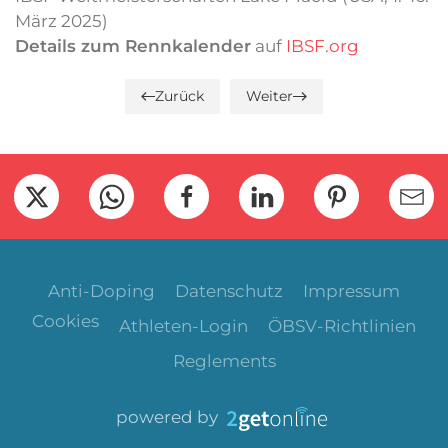
März 2025)
Details zum Rennkalender
auf
IBSF.org
Zurück
Weiter
Anti-Doping
Datenschutz
Impressum
Cookies
Athleten-Login
ÖBSV-Richtlinien
Reglements
powered by