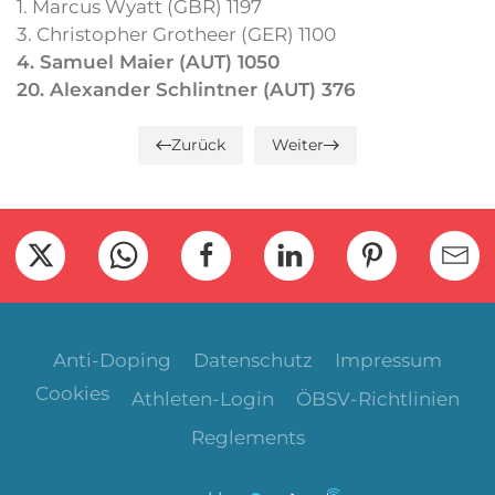
1. Marcus Wyatt (GBR) 1197
3. Christopher Grotheer (GER) 1100
4. Samuel Maier (AUT) 1050
20. Alexander Schlintner (AUT) 376
Zurück
Weiter
Anti-Doping
Datenschutz
Impressum
Cookies
Athleten-Login
ÖBSV-Richtlinien
Reglements