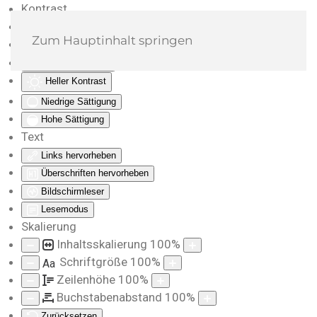
Kontrast
Farben umkehren
Zum Hauptinhalt springen
Monochrom
Dunkler Kontrast
Heller Kontrast
Niedrige Sättigung
Hohe Sättigung
Text
Links hervorheben
Überschriften hervorheben
Bildschirmleser
Lesemodus
Skalierung
Inhaltsskalierung
100
%
Schriftgröße
100
%
Aa
Zeilenhöhe
100
%
Buchstabenabstand
100
%
Zurücksetzen