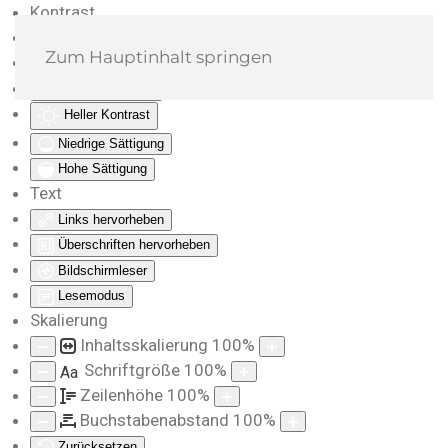
Kontrast
Farben umkehren
Zum Hauptinhalt springen
Monochrom
Dunkler Kontrast
Heller Kontrast
Niedrige Sättigung
Hohe Sättigung
Text
Links hervorheben
Überschriften hervorheben
Bildschirmleser
Lesemodus
Skalierung
Inhaltsskalierung
100
%
Schriftgröße
100
%
Aa
Zeilenhöhe
100
%
Buchstabenabstand
100
%
Zurücksetzen