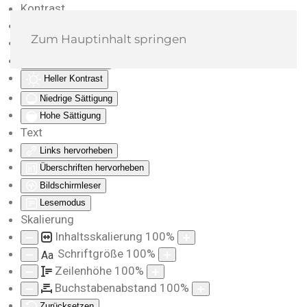
Kontrast
Farben umkehren
Zum Hauptinhalt springen
Monochrom
Dunkler Kontrast
Heller Kontrast
Niedrige Sättigung
Hohe Sättigung
Text
Links hervorheben
Überschriften hervorheben
Bildschirmleser
Lesemodus
Skalierung
Inhaltsskalierung
100
%
Schriftgröße
100
%
Aa
Zeilenhöhe
100
%
Buchstabenabstand
100
%
Zurücksetzen