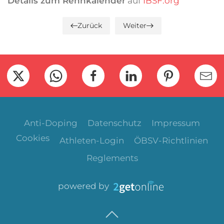
Details zum Rennkalender
auf
IBSF.org
Zurück
Weiter
Anti-Doping
Datenschutz
Impressum
Cookies
Athleten-Login
ÖBSV-Richtlinien
Reglements
powered by