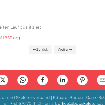
iten Lauf qualifiziert
uf
IBSF.org
Zurück
Weiter
Bob- und Skeletonverband | Eduard-Bodem-Gasse 8/3 
Tel.: +43 676 70 111 21 - email:
office@bobskeleton.at