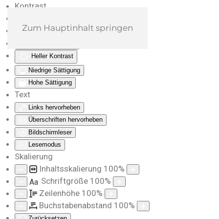
Kontrast
Farben umkehren
Zum Hauptinhalt springen
Monochrom
Dunkler Kontrast
Heller Kontrast
Niedrige Sättigung
Hohe Sättigung
Text
Links hervorheben
Überschriften hervorheben
Bildschirmleser
Lesemodus
Skalierung
Inhaltsskalierung
100
%
Schriftgröße
100
%
Aa
Zeilenhöhe
100
%
Buchstabenabstand
100
%
Zurücksetzen