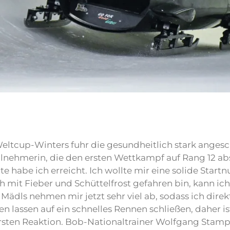
tcup-Winters fuhr die gesundheitlich stark angesch
ilnehmerin, die den ersten Wettkampf auf Rang 12 ab
te habe ich erreicht. Ich wollte mir eine solide Star
it Fieber und Schüttelfrost gefahren bin, kann ich z
e Mädls nehmen mir jetzt sehr viel ab, sodass ich dir
 lassen auf ein schnelles Rennen schließen, daher ist
ersten Reaktion. Bob-Nationaltrainer Wolfgang Stampf