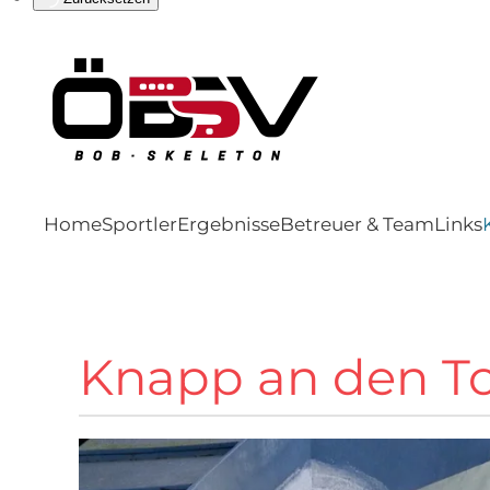
Home
Sportler
Ergebnisse
Betreuer & Team
Links
Knapp an den To