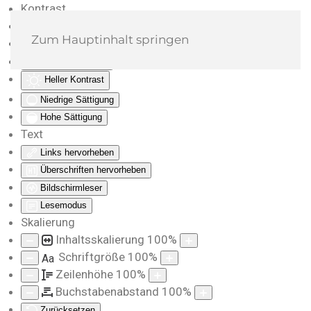
Kontrast
Farben umkehren
Zum Hauptinhalt springen
Monochrom
Dunkler Kontrast
Heller Kontrast
Niedrige Sättigung
Hohe Sättigung
Text
Links hervorheben
Überschriften hervorheben
Bildschirmleser
Lesemodus
Skalierung
Inhaltsskalierung
100
%
Schriftgröße
100
%
Aa
Zeilenhöhe
100
%
Buchstabenabstand
100
%
Zurücksetzen