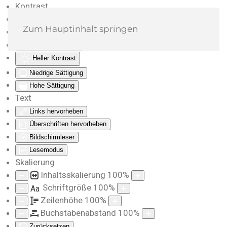
Kontrast
Farben umkehren
Zum Hauptinhalt springen
Monochrom
Dunkler Kontrast
Heller Kontrast
Niedrige Sättigung
Hohe Sättigung
Text
Links hervorheben
Überschriften hervorheben
Bildschirmleser
Lesemodus
Skalierung
Inhaltsskalierung
100
%
Schriftgröße
100
%
Aa
Zeilenhöhe
100
%
Buchstabenabstand
100
%
Zurücksetzen