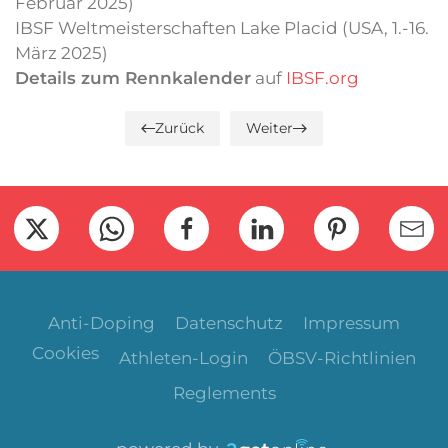
Februar 2025)
IBSF Weltmeisterschaften Lake Placid (USA, 1.-16.
März 2025)
Details zum Rennkalender
auf
IBSF.org
Zurück
Weiter
Anti-Doping
Datenschutz
Impressum
Cookies
Athleten-Login
ÖBSV-Richtlinien
Reglements