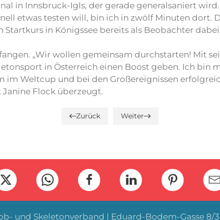
al in Innsbruck-Igls, der gerade generalsaniert wird. 
ell etwas testen will, bin ich in zwölf Minuten dort
Startkurs in Königssee bereits als Beobachter dabei
fangen. „Wir wollen gemeinsam durchstarten! Mit se
etonsport in Österreich einen Boost geben. Ich bin m
 im Weltcup und bei den Großereignissen erfolgreic
st Janine Flock überzeugt.
Zurück
Weiter
Bob- und Skeletonverband | Eduard-Bodem-Gasse 8/3 