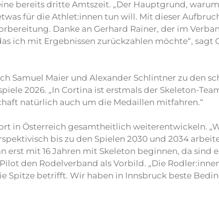
ine bereits dritte Amtszeit. „Der Hauptgrund, warum 
twas für die Athlet:innen tun will. Mit dieser Aufb
e Vorbereitung. Danke an Gerhard Rainer, der im Ver
 das ich mit Ergebnissen zurückzahlen möchte“, sagt G
auch Samuel Maier und Alexander Schlintner zu den sc
piele 2026. „In Cortina ist erstmals der Skeleton-T
haft natürlich auch um die Medaillen mitfahren.“
rt in Österreich gesamtheitlich weiterentwickeln. 
rspektivisch bis zu den Spielen 2030 und 2034 arbeit
 erst mit 16 Jahren mit Skeleton beginnen, da sind 
ot den Rodelverband als Vorbild. „Die Rodler:innen 
 Spitze betrifft. Wir haben in Innsbruck beste Bedi