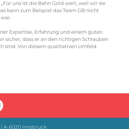
„Für uns ist die Bahn Gold wert, weil wir sie
. Das kann zum Beispiel das Team GB nicht
 war.
iner Expertise, Erfahrung und einem guten
ir sicher, dass er an den richtigen Schrauben
h sind. Von diesem qualitativen Umfeld
| A-6020 Innsbruck