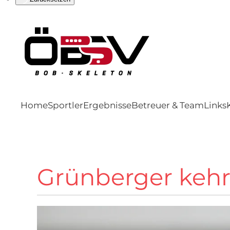
Home
Sportler
Ergebnisse
Betreuer & Team
Links
Grünberger kehrt