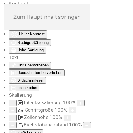
Kontrast
Farben umkehren
Zum Hauptinhalt springen
Monochrom
Dunkler Kontrast
Heller Kontrast
Niedrige Sättigung
Hohe Sättigung
Text
Links hervorheben
Überschriften hervorheben
Bildschirmleser
Lesemodus
Skalierung
Inhaltsskalierung
100
%
Schriftgröße
100
%
Aa
Zeilenhöhe
100
%
Buchstabenabstand
100
%
Zurücksetzen