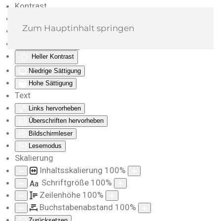
Kontrast
Farben umkehren
Zum Hauptinhalt springen
Monochrom
Dunkler Kontrast
Heller Kontrast
Niedrige Sättigung
Hohe Sättigung
Text
Links hervorheben
Überschriften hervorheben
Bildschirmleser
Lesemodus
Skalierung
Inhaltsskalierung
100
%
Schriftgröße
100
%
Aa
Zeilenhöhe
100
%
Buchstabenabstand
100
%
Zurücksetzen