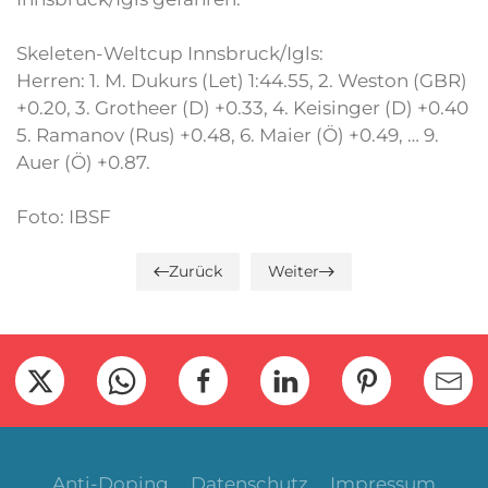
Skeleten-Weltcup Innsbruck/Igls:
Herren: 1. M. Dukurs (Let) 1:44.55, 2. Weston (GBR)
+0.20, 3. Grotheer (D) +0.33, 4. Keisinger (D) +0.40
5. Ramanov (Rus) +0.48, 6. Maier (Ö) +0.49, … 9.
Auer (Ö) +0.87.
Foto: IBSF
Zurück
Weiter
Anti-Doping
Datenschutz
Impressum