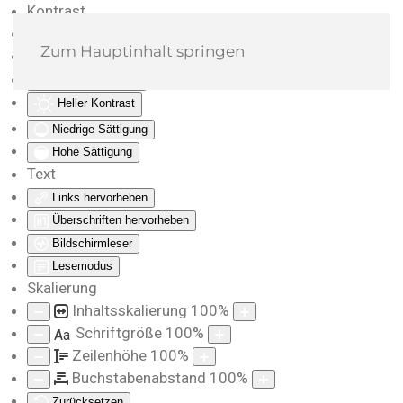
Kontrast
Farben umkehren
Zum Hauptinhalt springen
Monochrom
Dunkler Kontrast
Heller Kontrast
Niedrige Sättigung
Hohe Sättigung
Text
Links hervorheben
Überschriften hervorheben
Bildschirmleser
Lesemodus
Skalierung
Inhaltsskalierung
100
%
Schriftgröße
100
%
Aa
Zeilenhöhe
100
%
Buchstabenabstand
100
%
Zurücksetzen