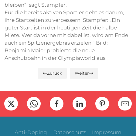
bleiben“, sagt Stampfer.
Für die bereits aktiven Sportler geht es darum,
ihre Startzeiten zu verbessern. Stampfer: „Ein
guter Start ist in der heutigen Zeit die halbe
Miete. Wer da vorne mit dabei ist, wird am Ende
auch ein Spitzenergebnis erzielen.“ Bild:
Benjamin Maier probierte die neue
Anschubbahn in der Olympiaworld aus.
Zurück
Weiter
Anti-Doping
Datenschutz
Impressum