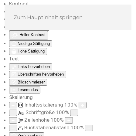
Kontrast
Farben umkehren
Zum Hauptinhalt springen
Monochrom
Dunkler Kontrast
Heller Kontrast
Niedrige Sättigung
Hohe Sättigung
Text
Links hervorheben
Überschriften hervorheben
Bildschirmleser
Lesemodus
Skalierung
Inhaltsskalierung
100
%
Schriftgröße
100
%
Aa
Zeilenhöhe
100
%
Buchstabenabstand
100
%
Zurücksetzen