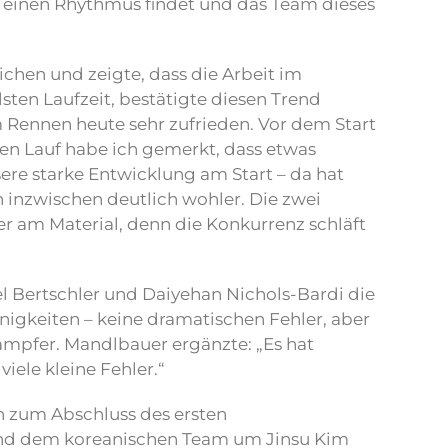
so einen Rhythmus findet und das Team dieses
eichen und zeigte, dass die Arbeit im
sten Laufzeit, bestätigte diesen Trend
em Rennen heute sehr zufrieden. Vor dem Start
sten Lauf habe ich gemerkt, dass etwas
sere starke Entwicklung am Start – da hat
ch inzwischen deutlich wohler. Die zwei
er am Material, denn die Konkurrenz schläft
el Bertschler und Daiyehan Nichols-Bardi die
igkeiten – keine dramatischen Fehler, aber
tampfer. Mandlbauer ergänzte: „Es hat
iele kleine Fehler.“
 zum Abschluss des ersten
 und dem koreanischen Team um Jinsu Kim