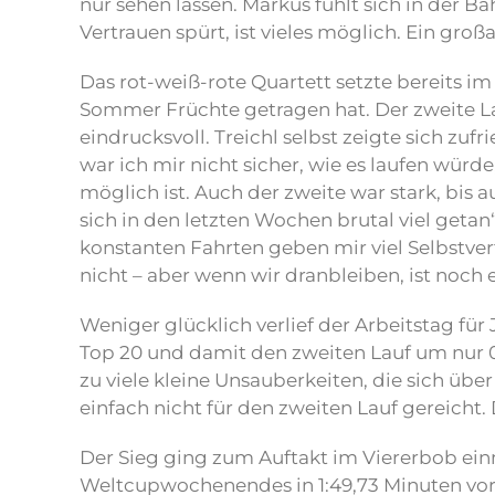
nur sehen lassen. Markus fühlt sich in der 
Vertrauen spürt, ist vieles möglich. Ein großa
Das rot-weiß-rote Quartett setzte bereits im 
Sommer Früchte getragen hat. Der zweite Lauf
eindrucksvoll. Treichl selbst zeigte sich zu
war ich mir nicht sicher, wie es laufen würd
möglich ist. Auch der zweite war stark, bis 
sich in den letzten Wochen brutal viel getan
konstanten Fahrten geben mir viel Selbstver
nicht – aber wenn wir dranbleiben, ist noch 
Weniger glücklich verlief der Arbeitstag fü
Top 20 und damit den zweiten Lauf um nur 0
zu viele kleine Unsauberkeiten, die sich üb
einfach nicht für den zweiten Lauf gereicht. 
Der Sieg ging zum Auftakt im Viererbob ei
Weltcupwochenendes in 1:49,73 Minuten vor