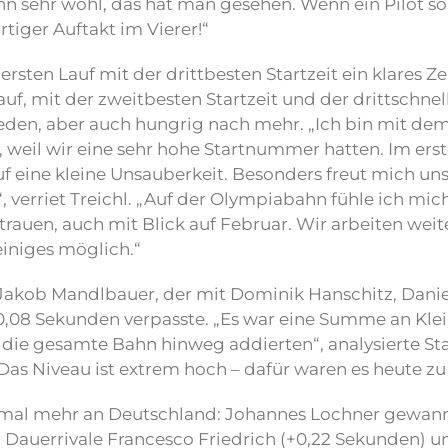
Bahn sehr wohl, das hat man gesehen. Wenn ein Pilot 
rtiger Auftakt im Vierer!“
ersten Lauf mit der drittbesten Startzeit ein klares Z
, mit der zweitbesten Startzeit und der drittschnell
frieden, aber auch hungrig nach mehr. „Ich bin mit d
e, weil wir eine sehr hohe Startnummer hatten. Im er
auf eine kleine Unsauberkeit. Besonders freut mich un
“, verriet Treichl. „Auf der Olympiabahn fühle ich mi
trauen, auch mit Blick auf Februar. Wir arbeiten weit
einiges möglich.“
r Jakob Mandlbauer, der mit Dominik Hanschitz, Dani
,08 Sekunden verpasste. „Es war eine Summe an Klein
er die gesamte Bahn hinweg addierten“, analysierte S
Das Niveau ist extrem hoch – dafür waren es heute zu v
nmal mehr an Deutschland: Johannes Lochner gewann
 Dauerrivale Francesco Friedrich (+0,22 Sekunden)