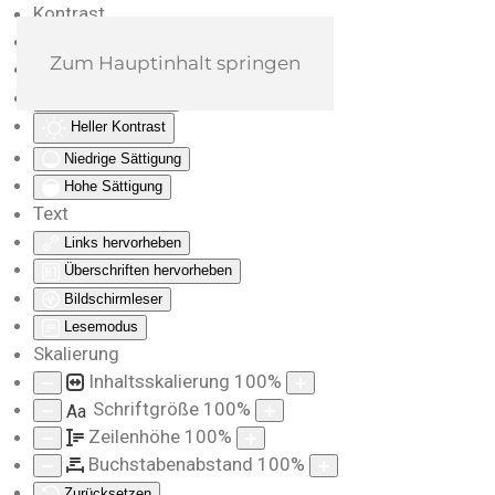
Kontrast
Farben umkehren
Zum Hauptinhalt springen
Monochrom
Dunkler Kontrast
Heller Kontrast
Niedrige Sättigung
Hohe Sättigung
Text
Links hervorheben
Überschriften hervorheben
Bildschirmleser
Lesemodus
Skalierung
Inhaltsskalierung
100
%
Schriftgröße
100
%
Aa
Zeilenhöhe
100
%
Buchstabenabstand
100
%
Zurücksetzen