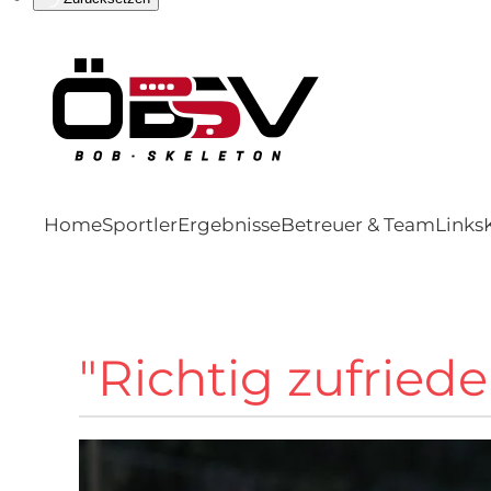
Home
Sportler
Ergebnisse
Betreuer & Team
Links
"Richtig zufried