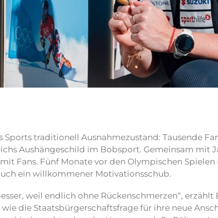
 Sports traditionell Ausnahmezustand: Tausende Fan
erreichs Aushängeschild im Bobsport. Gemeinsam mit
t mit Fans. Fünf Monate vor den Olympischen Spielen
 auch ein willkommener Motivationsschub.
esser, weil endlich ohne Rückenschmerzen“, erzählt B
 wie die Staatsbürgerschaftsfrage für ihre neue Ansc