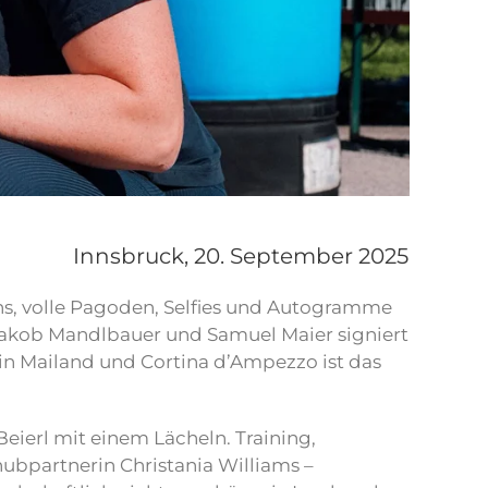
Innsbruck,
20. September 2025
s, volle Pagoden, Selfies und Autogramme
 Jakob Mandlbauer und Samuel Maier signiert
 in Mailand und Cortina d’Ampezzo ist das
eierl mit einem Lächeln. Training,
hubpartnerin Christania Williams –