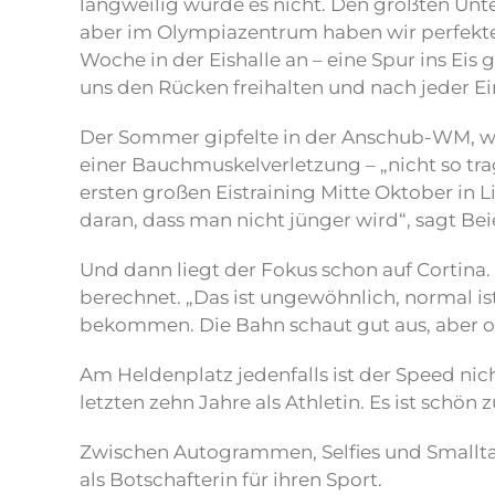
langweilig wurde es nicht. Den größten Unt
aber im Olympiazentrum haben wir perfekte
Woche in der Eishalle an – eine Spur ins Eis 
uns den Rücken freihalten und nach jeder Ei
Der Sommer gipfelte in der Anschub-WM, wo B
einer Bauchmuskelverletzung – „nicht so trag
ersten großen Eistraining Mitte Oktober in 
daran, dass man nicht jünger wird“, sagt Be
Und dann liegt der Fokus schon auf Cortina
berechnet. „Das ist ungewöhnlich, normal is
bekommen. Die Bahn schaut gut aus, aber oh
Am Heldenplatz jedenfalls ist der Speed nich
letzten zehn Jahre als Athletin. Es ist schö
Zwischen Autogrammen, Selfies und Smalltalk
als Botschafterin für ihren Sport.