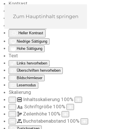
Kontrast
Farben umkehren
Zum Hauptinhalt springen
Monochrom
Dunkler Kontrast
Heller Kontrast
Niedrige Sättigung
Hohe Sättigung
Text
Links hervorheben
Überschriften hervorheben
Bildschirmleser
Lesemodus
Skalierung
Inhaltsskalierung
100
%
Schriftgröße
100
%
Aa
Zeilenhöhe
100
%
Buchstabenabstand
100
%
Zurücksetzen