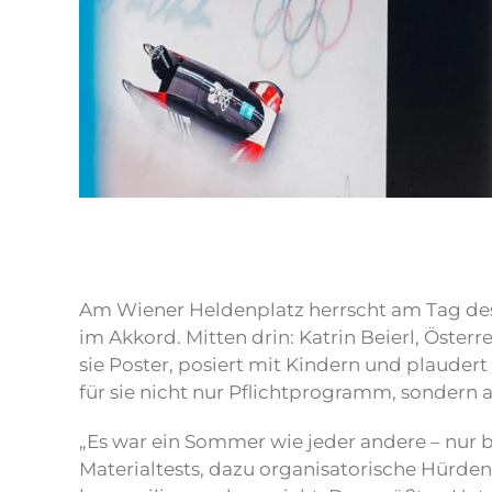
Am Wiener Heldenplatz herrscht am Tag des
im Akkord. Mitten drin: Katrin Beierl, Öst
sie Poster, posiert mit Kindern und plauder
für sie nicht nur Pflichtprogramm, sondern
„Es war ein Sommer wie jeder andere – nur b
Materialtests, dazu organisatorische Hürden