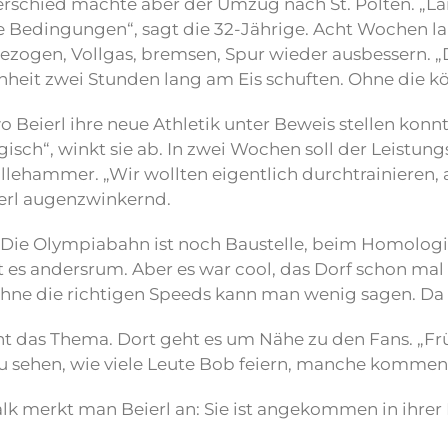
erschied machte aber der Umzug nach St. Pölten. „Lan
 Bedingungen“, sagt die 32-Jährige. Acht Wochen la
gezogen, Vollgas, bremsen, Spur wieder ausbessern. „D
nheit zwei Stunden lang am Eis schuften. Ohne die k
eierl ihre neue Athletik unter Beweis stellen konnt
isch“, winkt sie ab. In zwei Wochen soll der Leistung
Lillehammer. „Wir wollten eigentlich durchtrainieren
ierl augenzwinkernd.
. Die Olympiabahn ist noch Baustelle, beim Homologi
t es andersrum. Aber es war cool, das Dorf schon mal
ne die richtigen Speeds kann man wenig sagen. Da ge
t das Thema. Dort geht es um Nähe zu den Fans. „Früh
n zu sehen, wie viele Leute Bob feiern, manche komme
 merkt man Beierl an: Sie ist angekommen in ihrer Ro