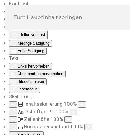
Kontrast
Farben umkehren
Zum Hauptinhalt springen
Monochrom
Dunkler Kontrast
Heller Kontrast
Niedrige Sättigung
Hohe Sättigung
Text
Links hervorheben
Überschriften hervorheben
Bildschirmleser
Lesemodus
Skalierung
Inhaltsskalierung
100
%
Schriftgröße
100
%
Aa
Zeilenhöhe
100
%
Buchstabenabstand
100
%
Zurücksetzen