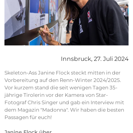
Innsbruck,
27. Juli 2024
Skeleton-Ass Janine Flock steckt mitten in der
Vorbereitung auf den Renn-Winter 2024/2025.
Vor kurzem stand die seit wenigen Tagen 35-
jährige Tirolerin vor der Kamera von Star-
Fotograf Chris Singer und gab ein Interview mit
dem Magazin "Madonna". Wir haben die besten
Passagen für euch!
Janine Flock über …