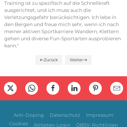
Training ist zu spezifisch auf die Schnellkraft
ausgerichtet, und ich muss auch die
Verletzungsgefahr berücksichtigen. Ich lebe in
den Bergen und freue mich sehr, wenn ich nach
meiner aktiven Sportkarriere Wandern, Klettern
gehen und diverse Fun-Sportarten ausprobieren
kann."
Zurück
Weiter
Anti-Doping
Datenschutz
Impressum
Cookies
Athleten-Login
ÖBSV-Richtlinien