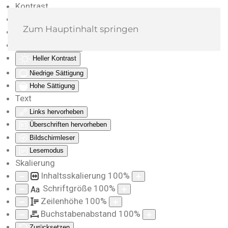
Kontrast
Farben umkehren
Zum Hauptinhalt springen
Monochrom
Dunkler Kontrast
Heller Kontrast
Niedrige Sättigung
Hohe Sättigung
Text
Links hervorheben
Überschriften hervorheben
Bildschirmleser
Lesemodus
Skalierung
Inhaltsskalierung
100
%
Schriftgröße
100
%
Aa
Zeilenhöhe
100
%
Buchstabenabstand
100
%
Zurücksetzen