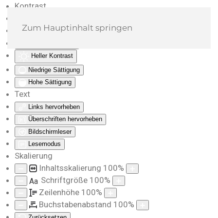
Kontrast
Farben umkehren
Zum Hauptinhalt springen
Monochrom
Dunkler Kontrast
Heller Kontrast
Niedrige Sättigung
Hohe Sättigung
Text
Links hervorheben
Überschriften hervorheben
Bildschirmleser
Lesemodus
Skalierung
Inhaltsskalierung
100
%
Schriftgröße
100
%
Aa
Zeilenhöhe
100
%
Buchstabenabstand
100
%
Zurücksetzen