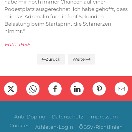
habe mir noch immer Chancen auf einen
Podestplatz ausgerechnet. Ich habe gehofft, dass
mir das Adrenalin für die fünf Sekunden
Belastung beim Startsprint die Schmerzen
nimmt.“
Foto: IBSF
Zurück
Weiter
Anti-Doping
Datenschutz
Impressum
Cookies
Athleten-Login
ÖBSV-Richtlinien