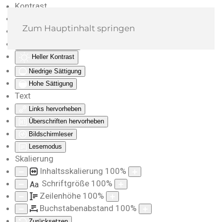
Kontrast
Farben umkehren
Zum Hauptinhalt springen
Monochrom
Dunkler Kontrast
Heller Kontrast
Niedrige Sättigung
Hohe Sättigung
Text
Links hervorheben
Überschriften hervorheben
Bildschirmleser
Lesemodus
Skalierung
Inhaltsskalierung
100
%
Schriftgröße
100
%
Aa
Zeilenhöhe
100
%
Buchstabenabstand
100
%
Zurücksetzen