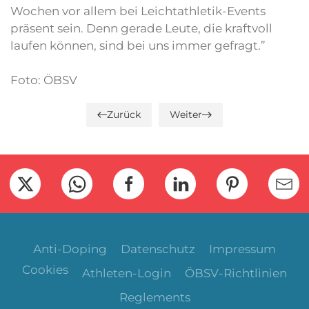
Wochen vor allem bei Leichtathletik-Events
präsent sein. Denn gerade Leute, die kraftvoll
laufen können, sind bei uns immer gefragt.”
Foto: ÖBSV
Zurück
Weiter
Anti-Doping
Datenschutz
Impressum
Cookies
Athleten-Login
ÖBSV-Richtlinien
Reglements