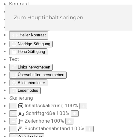
Kontrast
Farben umkehren
Zum Hauptinhalt springen
Monochrom
Dunkler Kontrast
Heller Kontrast
Niedrige Sättigung
Hohe Sättigung
Text
Links hervorheben
Überschriften hervorheben
Bildschirmleser
Lesemodus
Skalierung
Inhaltsskalierung
100
%
Schriftgröße
100
%
Aa
Zeilenhöhe
100
%
Buchstabenabstand
100
%
Zurücksetzen