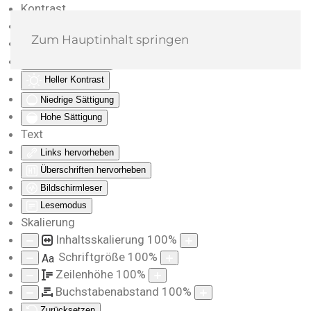
Kontrast
Farben umkehren
Zum Hauptinhalt springen
Monochrom
Dunkler Kontrast
Heller Kontrast
Niedrige Sättigung
Hohe Sättigung
Text
Links hervorheben
Überschriften hervorheben
Bildschirmleser
Lesemodus
Skalierung
Inhaltsskalierung
100
%
Schriftgröße
100
%
Aa
Zeilenhöhe
100
%
Buchstabenabstand
100
%
Zurücksetzen