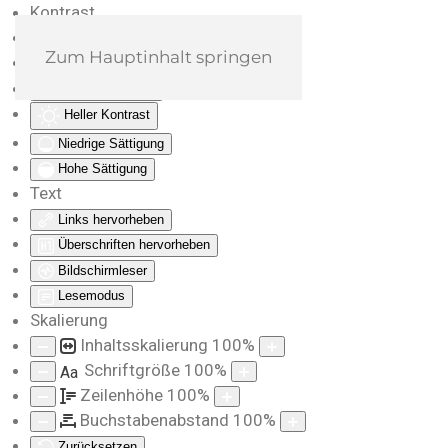
Kontrast
Farben umkehren
Zum Hauptinhalt springen
Monochrom
Dunkler Kontrast
Heller Kontrast
Niedrige Sättigung
Hohe Sättigung
Text
Links hervorheben
Überschriften hervorheben
Bildschirmleser
Lesemodus
Skalierung
Inhaltsskalierung
100
%
Schriftgröße
100
%
Aa
Zeilenhöhe
100
%
Buchstabenabstand
100
%
Zurücksetzen