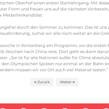
tschen Oberhof einen ersten Startlehrgang. Mit desse
ig guter Form und freuen uns auf die nächsten Vorbere
ia-Medaillenkandidat.
etzungsfrei durch den Sommer zu kommen. Das ist uns
rausforderung, zumal wir alle noch weiter an die Gren
swoche in Winterberg am Programm, wo die ersten Fah
lb Wochen nach China reist. Dort geht es dann daru
 „Sie ist für alle Nationen außer für China absolutes
r den Olympischen Spielen nur einmal an der Bahn sin
ußerdem müssen wir vor Ort auch viel Material testen.”
Zurück
Weiter