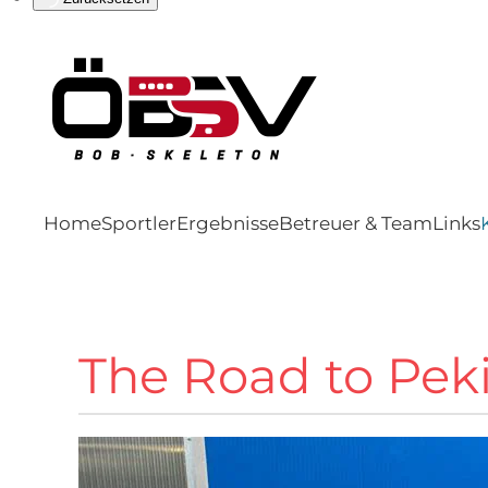
Home
Sportler
Ergebnisse
Betreuer & Team
Links
The Road to Pek