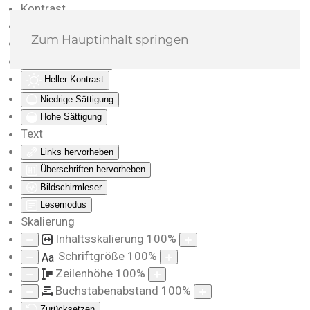
Kontrast
Farben umkehren
Zum Hauptinhalt springen
Monochrom
Dunkler Kontrast
Heller Kontrast
Niedrige Sättigung
Hohe Sättigung
Text
Links hervorheben
Überschriften hervorheben
Bildschirmleser
Lesemodus
Skalierung
Inhaltsskalierung
100
%
Schriftgröße
100
%
Aa
Zeilenhöhe
100
%
Buchstabenabstand
100
%
Zurücksetzen