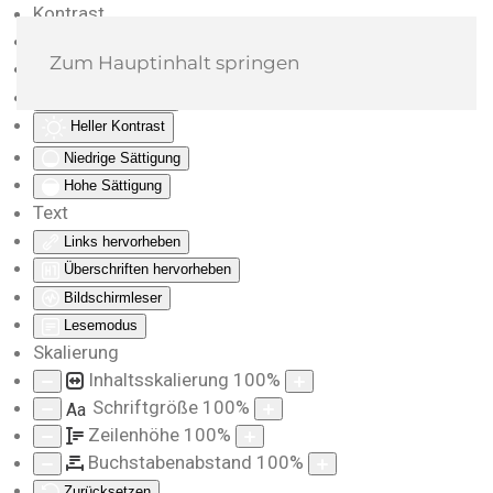
Kontrast
Farben umkehren
Zum Hauptinhalt springen
Monochrom
Dunkler Kontrast
Heller Kontrast
Niedrige Sättigung
Hohe Sättigung
Text
Links hervorheben
Überschriften hervorheben
Bildschirmleser
Lesemodus
Skalierung
Inhaltsskalierung
100
%
Schriftgröße
100
%
Aa
Zeilenhöhe
100
%
Buchstabenabstand
100
%
Zurücksetzen