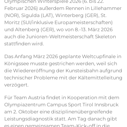
Olympischen Winterspiele 2026 (6. bis 22.
Februar 2026) außerdem Rennen in Lillehammer
(NOR), Sigulda (LAT), Winterberg (GER), St.
Moritz (SUI/inklusive Europameisterschaften)
und Altenberg (GER), wo von 8.-13. März 2026
auch die Junioren-Weltmeisterschaft Skeleton
stattfinden wird.
Das Anfang März 2026 geplante Weltcupfinale in
Königssee musste gestrichen werden, weil sich
die Wiedereröffnung der Kunsteisbahn aufgrund
technischer Probleme mit der Kältemittelleitung
verzögert.
Für Team Austria findet in Kooperation mit dem
Olympiazentrum Campus Sport Tirol Innsbruck
am 2. Oktober eine disziplinenübergreifende
Leistungsdiagnostik statt. Am Tag danach gibt
es einen gemeinsamen Team-Kick-off in die