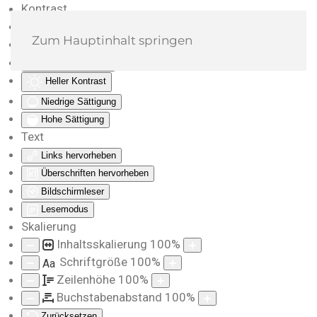
Kontrast
Farben umkehren
Zum Hauptinhalt springen
Monochrom
Dunkler Kontrast
Heller Kontrast
Niedrige Sättigung
Hohe Sättigung
Text
Links hervorheben
Überschriften hervorheben
Bildschirmleser
Lesemodus
Skalierung
Inhaltsskalierung
100
%
Schriftgröße
100
%
Aa
Zeilenhöhe
100
%
Buchstabenabstand
100
%
Zurücksetzen