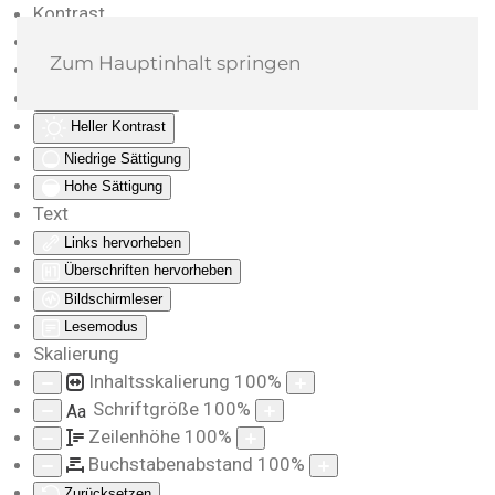
Kontrast
Farben umkehren
Zum Hauptinhalt springen
Monochrom
Dunkler Kontrast
Heller Kontrast
Niedrige Sättigung
Hohe Sättigung
Text
Links hervorheben
Überschriften hervorheben
Bildschirmleser
Lesemodus
Skalierung
Inhaltsskalierung
100
%
Schriftgröße
100
%
Aa
Zeilenhöhe
100
%
Buchstabenabstand
100
%
Zurücksetzen