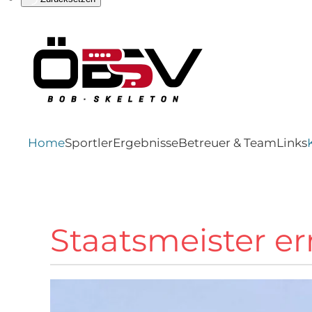
Home
Sportler
Ergebnisse
Betreuer & Team
Links
Staatsmeister er