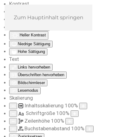
Kontrast
Farben umkehren
Zum Hauptinhalt springen
Monochrom
Dunkler Kontrast
Heller Kontrast
Niedrige Sättigung
Hohe Sättigung
Text
Links hervorheben
Überschriften hervorheben
Bildschirmleser
Lesemodus
Skalierung
Inhaltsskalierung
100
%
Schriftgröße
100
%
Aa
Zeilenhöhe
100
%
Buchstabenabstand
100
%
Zurücksetzen